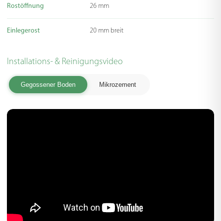
Rostöffnung
26 mm
Einlegerost
20 mm breit
Installations- & Reinigungsvideo
Gegossener Boden
Mikrozement